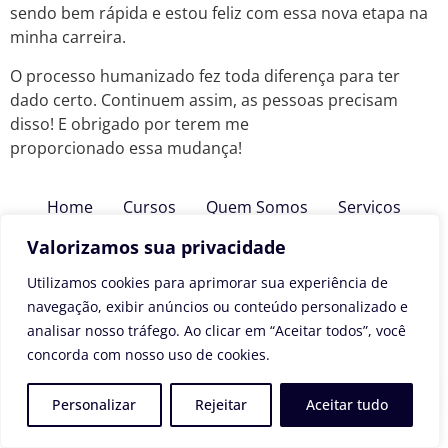
sendo bem rápida e estou feliz com essa nova etapa na
minha carreira.
O processo humanizado fez toda diferença para ter
dado certo. Continuem assim, as pessoas precisam
disso! E obrigado por terem me
proporcionado essa mudança!
Home
Cursos
Quem Somos
Serviços
Clientes
Privacidade DUO
Blog
Valorizamos sua privacidade
Todos os direitos reservados
Utilizamos cookies para aprimorar sua experiência de
navegação, exibir anúncios ou conteúdo personalizado e
analisar nosso tráfego. Ao clicar em “Aceitar todos”, você
concorda com nosso uso de cookies.
Personalizar
Rejeitar
Aceitar tudo